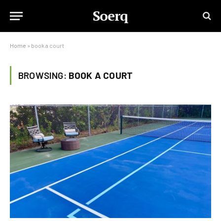
Soerq
Home
»
book a court
BROWSING:
BOOK A COURT