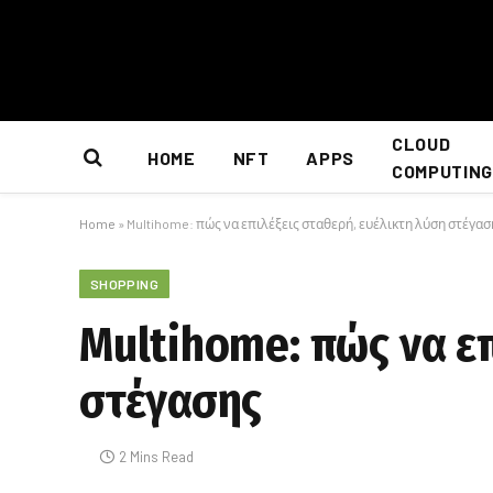
CLOUD
HOME
NFT
APPS
COMPUTING
Home
»
Multihome: πώς να επιλέξεις σταθερή, ευέλικτη λύση στέγασ
SHOPPING
Multihome: πώς να επ
στέγασης
2 Mins Read