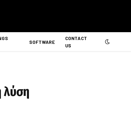
NGS
CONTACT
SOFTWARE
US
η λύση