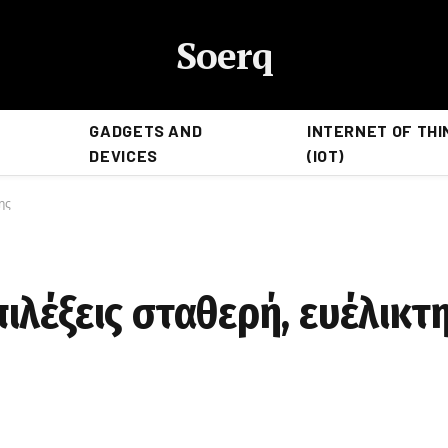
Soerq
GADGETS AND
INTERNET OF THI
DEVICES
(IOT)
ης
ιλέξεις σταθερή, ευέλικτ