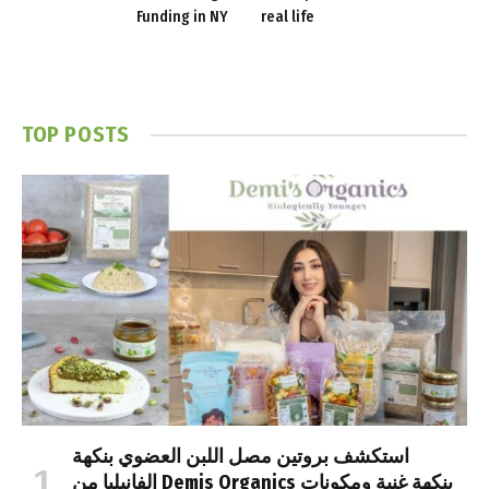
Funding in NY
real life
TOP POSTS
استكشف بروتين مصل اللبن العضوي بنكهة
الفانيليا من Demis Organics بنكهة غنية ومكونات