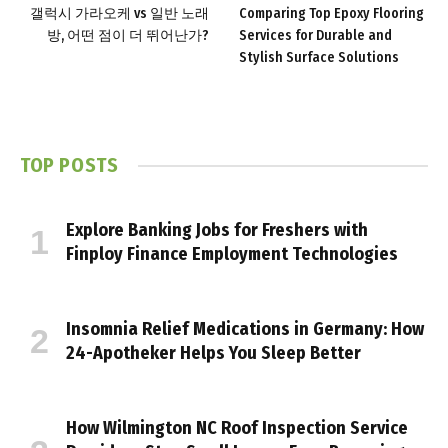
갤럭시 가라오케 vs 일반 노래
Comparing Top Epoxy Flooring
방, 어떤 점이 더 뛰어난가?
Services for Durable and
Stylish Surface Solutions
TOP POSTS
Explore Banking Jobs for Freshers with
Finploy Finance Employment Technologies
Insomnia Relief Medications in Germany: How
24-Apotheker Helps You Sleep Better
How Wilmington NC Roof Inspection Service