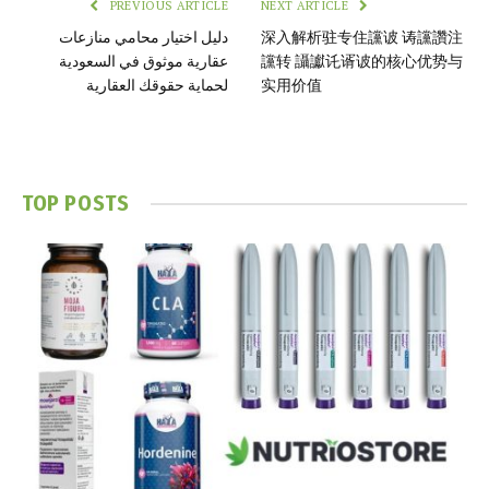
PREVIOUS ARTICLE
NEXT ARTICLE
深入解析驻专住讜诐 诪讜讚注
دليل اختيار محامي منازعات
讜转 讘讞讬谞诐的核心优势与
عقارية موثوق في السعودية
实用价值
لحماية حقوقك العقارية
TOP POSTS